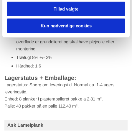
Et stærkt og formstabilt gulv
Tillad valgte
Limfri Kliksystem
Kan lægges "svømmende /flydende" eller fuldlimes (kun
Kun nødvendige cookies
5g kliksystem)
Leveres med følgende overflade lud + hvidolie. Olieret
overflade er grundolieret og skal have plejeolie efter
montering
Træfugt 8% +/- 2%
Hårdhed: 1,6
Lagerstatus + Emballage:
Lagerstatus: Spørg om leveringstid. Normal ca. 1-4 ugers
leveringstid.
Enhed: 8 planker i plastemballeret pakke a 2,81 m².
Palle: 40 pakker på en palle 112,40 m².
Ask Lamelplank