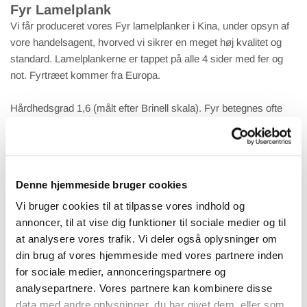
Fyr Lamelplank
Vi får produceret vores Fyr lamelplanker i Kina, under opsyn af
vore handelsagent, hvorved vi sikrer en meget høj kvalitet og
standard. Lamelplankerne er tappet på alle 4 sider med fer og
not. Fyrtræet kommer fra Europa.
Hårdhedsgrad 1,6 (målt efter Brinell skala). Fyr betegnes ofte
som tidløst, og er derfor altid trendy, og skaber stilfulde gulve.
Fyr lamelplank leveres som ubehandlet eller med lud og
hvidolie.
Denne hjemmeside bruger cookies
Pris eksempel mix sortering over 50 m² 14x189x1860 mm
Vi bruger cookies til at tilpasse vores indhold og
Pris: - kr. / m².
annoncer, til at vise dig funktioner til sociale medier og til
at analysere vores trafik. Vi deler også oplysninger om
Kanon pris, her får du virkelig valuta for pengene.
din brug af vores hjemmeside med vores partnere inden
Trægulve priser er inkl. moms ab lager Sulsted.
for sociale medier, annonceringspartnere og
analysepartnere. Vores partnere kan kombinere disse
Bestil tilbud her
data med andre oplysninger, du har givet dem, eller som