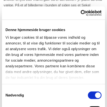
vælge. På et af billederne i bunden af siden ses et Sekel
fyrregulv der har fået mørk colour olie. Øvrige behandlingstyper
giver god og fremragende finish.
Denne hjemmeside bruger cookies
Pris eksempel A-sortering over 100 m²
Vi bruger cookies til at tilpasse vores indhold og
Ubehandlet 30x180x2000-4200 mm
annoncer, til at vise dig funktioner til sociale medier og til
Pris: SPØRG - kr. / m².
at analysere vores trafik. Vi deler også oplysninger om
din brug af vores hjemmeside med vores partnere inden
Lud og hvidolie 30x180x2000-4200 mm
for sociale medier, annonceringspartnere og
Pris: SPØRG kr. / m²
analysepartnere. Vores partnere kan kombinere disse
data med andre oplysninger, du har givet dem, eller som
Kanon pris, her får du virkelig valuta for pengene.
de har indsamlet fra din brug af deres tjenester.
Trægulve priser er inkl. moms ab lager Sulsted.
Samtykkevalg
Bestil tilbud her
Nødvendig