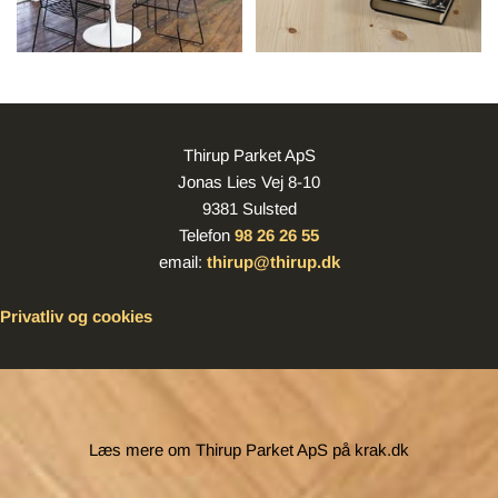
Thirup Parket ApS
Jonas Lies Vej 8-10
9381 Sulsted
Telefon
98 26 26 55
email:
thirup@thirup.dk
Privatliv og cookies
Læs mere om Thirup Parket ApS på krak.dk