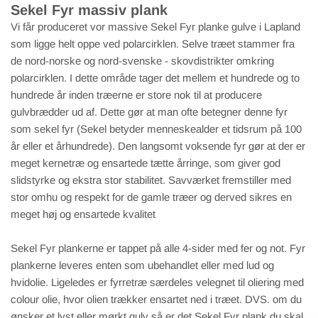
Sekel Fyr massiv plank
Vi får produceret vor massive Sekel Fyr planke gulve i Lapland
som ligge helt oppe ved polarcirklen. Selve træet stammer fra
de nord-norske og nord-svenske - skovdistrikter omkring
polarcirklen. I dette område tager det mellem et hundrede og to
hundrede år inden træerne er store nok til at producere
gulvbrædder ud af. Dette gør at man ofte betegner denne fyr
som sekel fyr (Sekel betyder menneskealder et tidsrum på 100
år eller et århundrede). Den langsomt voksende fyr gør at der er
meget kernetræ og ensartede tætte årringe, som giver god
slidstyrke og ekstra stor stabilitet. Savværket fremstiller med
stor omhu og respekt for de gamle træer og derved sikres en
meget høj og ensartede kvalitet
Sekel Fyr plankerne er tappet på alle 4-sider med fer og not. Fyr
plankerne leveres enten som ubehandlet eller med lud og
hvidolie. Ligeledes er fyrretræ særdeles velegnet til oliering med
colour olie, hvor olien trækker ensartet ned i træet. DVS. om du
ønsker et lyst eller mørkt gulv så er det Sekel Fyr plank du skal